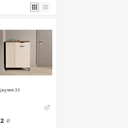
Джулия 33
82