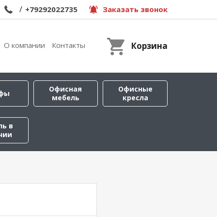
/
+79292022735
Заказать звонок
О компании
Контакты
Корзина
Офисная
Офисные
фы
мебель
кресла
ль в
чии