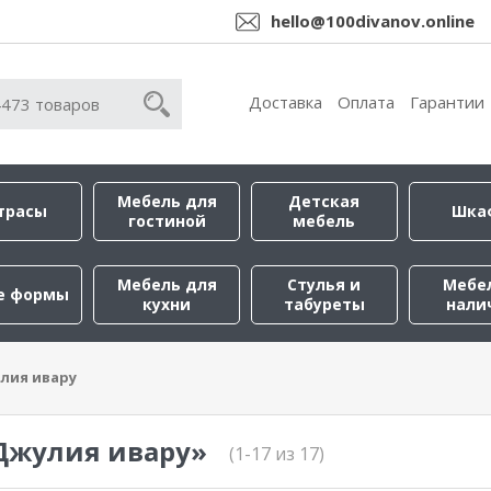
hello@100divanov.online
Доставка
Оплата
Гарантии
Мебель для
Детская
трасы
Шка
гостиной
мебель
Мебель для
Стулья и
Мебе
е формы
кухни
табуреты
нали
лия ивару
Джулия ивару»
(1-17 из 17)