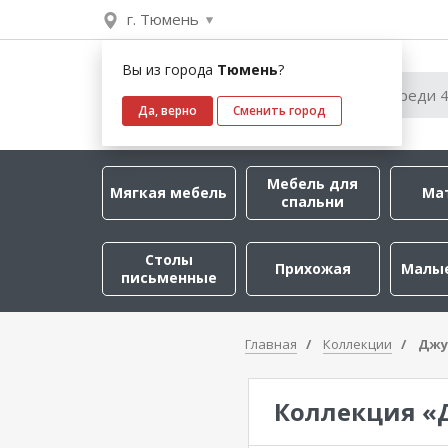
г. Тюмень
Вы из города
Тюмень
?
Да, верно
Сменить город
Мебель для
Мягкая мебель
Ма
спальни
Столы
Прихожая
Малы
письменные
Главная
Коллекции
Джу
Коллекция «