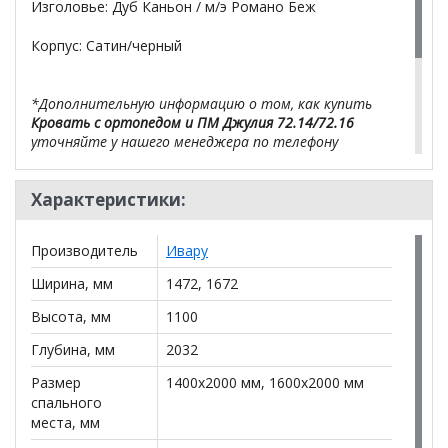
Изголовье: Дуб Каньон / м/э Романо Беж
Корпус: Сатин/черный
*Дополнительную информацию о том, как купить
Кровать с ортопедом и ПМ Джулия 72.14/72.16
уточняйте у нашего менеджера по телефону
+79292022735
.
Характеристики:
**Цены на официальном сайте
100диванов.com
действительны только для интернет-магазина
и
могут отличаться от цен в розничных магазинах-
Производитель
Ивару
салонах сети!
Ширина, мм
1472, 1672
Высота, мм
1100
Глубина, мм
2032
Размер
1400x2000 мм, 1600x2000 мм
спального
места, мм