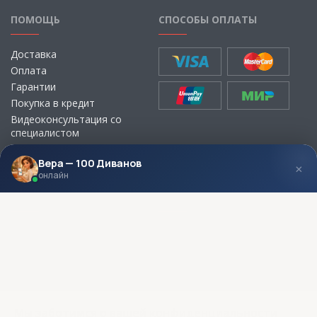
ПОМОЩЬ
СПОСОБЫ ОПЛАТЫ
Доставка
Оплата
Гарантии
Покупка в кредит
Видеоконсультация со
специалистом
Выбор ткани для мебели без
визита в магазин
Вера — 100 Диванов
×
онлайн
МЫ В СОЦСЕТЯХ
КОНТАКТЫ
Написать директору
Адреса магазинов
Пункты самовывоза
Контакты
Мы заботимся о вашей конфиденциальности