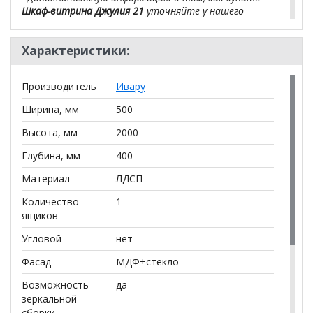
Шкаф-витрина Джулия 21
уточняйте у нашего
менеджера по телефону
+79292022735
.
Характеристики:
**Цены на официальном сайте
100диванов.com
действительны только для интернет-магазина
и
могут отличаться от цен в розничных магазинах-
Производитель
Ивару
салонах сети!
Ширина, мм
500
Высота, мм
2000
Глубина, мм
400
Материал
ЛДСП
Количество
1
ящиков
Угловой
нет
Фасад
МДФ+стекло
Возможность
да
зеркальной
сборки