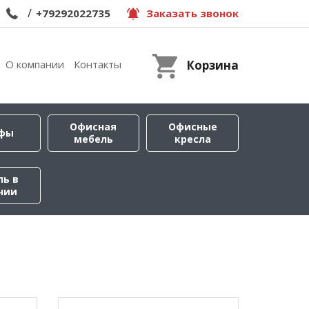
/
+79292022735
Заказать звонок
О компании
Контакты
Корзина
Офисная
Офисные
фы
мебель
кресла
ль в
чии