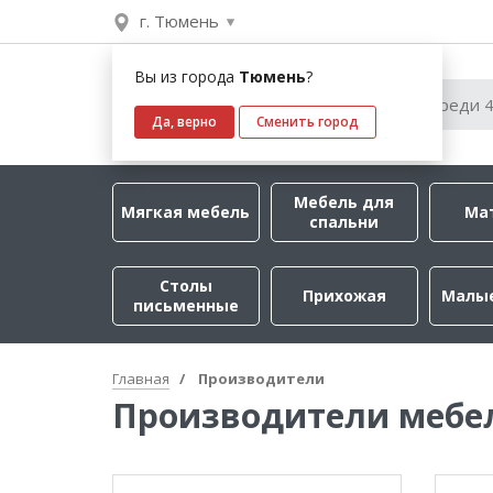
г. Тюмень
Вы из города
Тюмень
?
Да, верно
Сменить город
Мебель для
Мягкая мебель
Ма
спальни
Столы
Прихожая
Малы
письменные
Главная
Производители
Производители мебе