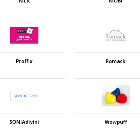
MLK
MOBI
Proffix
Romack
SONIAdivini
Wowpuff