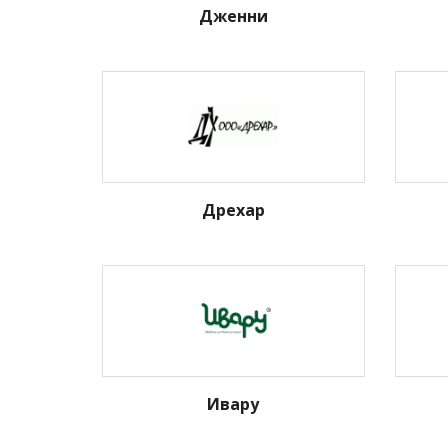
Дженни
Дрехар
Ивару