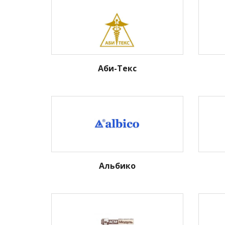
Аби-Текс
Альбико