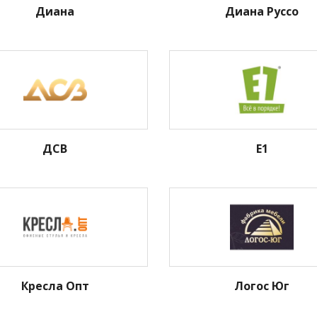
Диана
Диана Руссо
ДСВ
Е1
Кресла Опт
Логос Юг