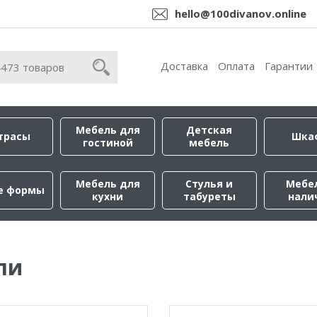
hello@100divanov.online
Доставка
Оплата
Гарантии
Мебель для
Детская
трасы
Шка
гостиной
мебель
Мебель для
Стулья и
Мебе
е формы
кухни
табуреты
нали
ли