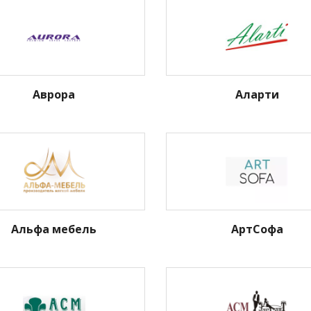
Аврора
Аларти
Альфа мебель
АртСофа