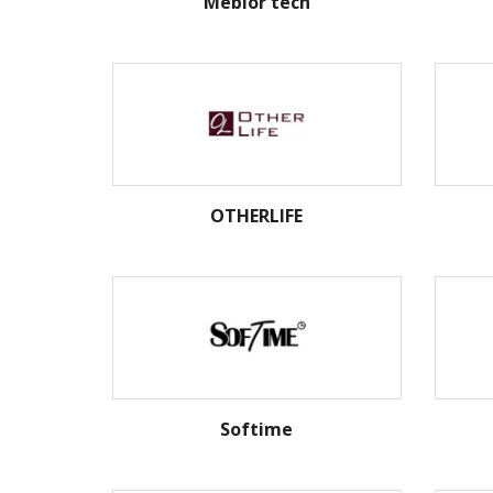
Mebior tech
OTHERLIFE
Softime