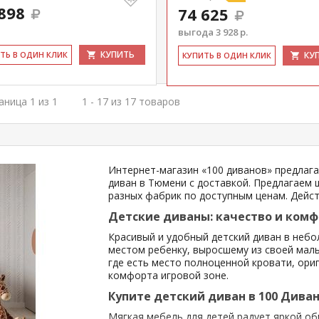
898
74 625
выгода 3 928 р.
КУПИТЬ
ИТЬ В ОДИН КЛИК
КУ
КУ­ПИТЬ В ОДИН КЛИК
аница 1 из 1
1 - 17 из 17 товаров
Интернет-магазин «100 диванов» предлага
диван в Тюмени с доставкой. Предлагаем 
разных фабрик по доступным ценам. Дейст
Детские диваны: качество и ком
Красивый и удобный детский диван в неб
местом ребенку, выросшему из своей мал
где есть место полноценной кровати, ори
комфорта игровой зоне.
Купите детский диван в 100 Див
Мягкая мебель для детей радует яркой об