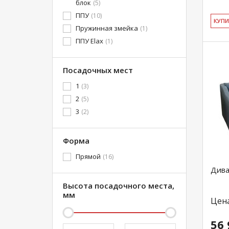
блок
(5)
ППУ
(10)
КУ­П
Пружинная змейка
(1)
ППУ Elax
(1)
Посадочных мест
1
(3)
2
(5)
3
(2)
Форма
Прямой
(16)
Дива
Высота посадочного места,
мм
Цен
56 