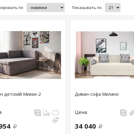
тировать по
Показывать по
н детский Микки-2
Диван-софа Милано
а
Цена
954
34 040