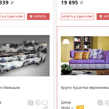
339
19 895
КУПИТЬ
КУ
ИТЬ В ОДИН КЛИК
КУ­ПИТЬ В ОДИН КЛИК
ан Малышок
Бруно Кушетка еврокнижк
а
Цена
78 552
-5%