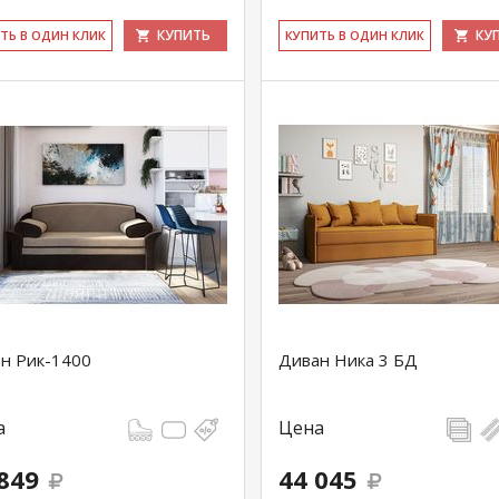
КУПИТЬ
КУ
ИТЬ В ОДИН КЛИК
КУ­ПИТЬ В ОДИН КЛИК
н Рик-1400
Диван Ника 3 БД
а
Цена
849
44 045