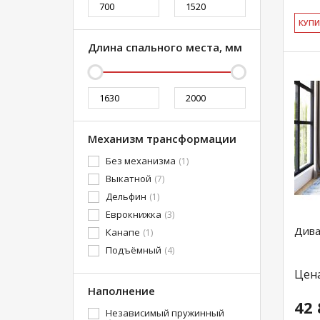
КУ­П
Длина спального места, мм
Механизм трансформации
Без механизма
(1)
Выкатной
(7)
Дельфин
(1)
Еврокнижка
(3)
Дива
Канапе
(1)
Подъёмный
(4)
Цен
Наполнение
42 
Независимый пружинный