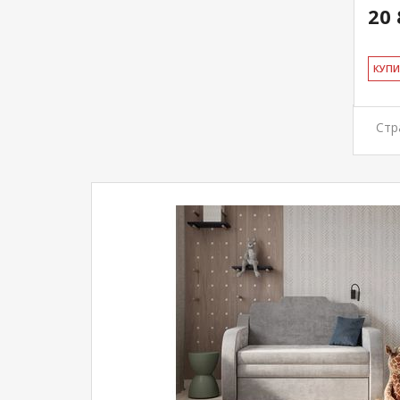
20 
КУ­П
Стр