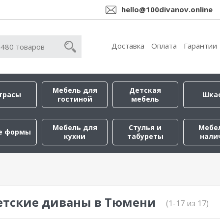
hello@100divanov.online
Доставка
Оплата
Гарантии
Мебель для
Детская
трасы
Шка
гостиной
мебель
Мебель для
Стулья и
Мебе
е формы
кухни
табуреты
нали
етские диваны в Тюмени
(1-17 из 17)