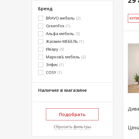
29 
Бренд
BRAVO мебель
(2)
КУ­П
GreenFox
(1)
Альфа мебель
(3)
Жасмин МЕБЕЛЬ
(1)
Ивару
(6)
МарковЪ мебель
(2)
Элфис
(1)
COSY
(1)
Наличие в магазине
Дива
Подобрать
Сбросить фильтры
Цен