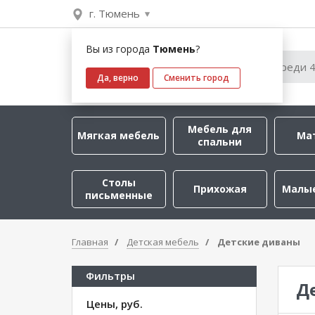
г. Тюмень
Вы из города
Тюмень
?
Да, верно
Сменить город
Мебель для
Мягкая мебель
Ма
спальни
Столы
Прихожая
Малы
письменные
Главная
Детская мебель
Детские диваны
Фильтры
Д
Цены, руб.