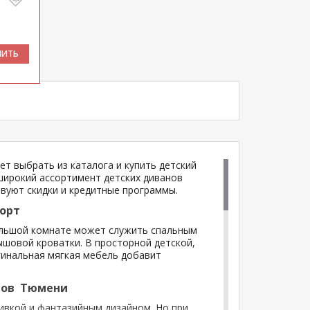
ПИТЬ
ет выбрать из каталога и купить детский
широкий ассортимент детских диванов
вуют скидки и кредитные программы.
форт
ольшой комнате может служить спальным
ышовой кроватки. В просторной детской,
гинальная мягкая мебель добавит
анов Тюмени
ивкой и фантазийным дизайном. Но при