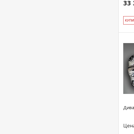
33 
КУ­П
Див
Цен