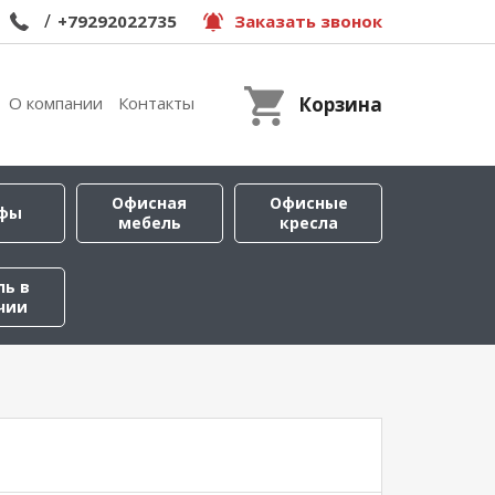
/
+79292022735
Заказать звонок
О компании
Контакты
Корзина
Офисная
Офисные
фы
мебель
кресла
ль в
чии