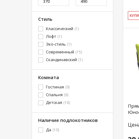
КУ­П
Стиль
Классический
(1)
Лофт
(1)
Эко-стиль
(1)
Современный
(15)
Скандинавский
(1)
Комната
Гостиная
(9)
Спальня
(6)
Детская
(16)
Прям
Юнос
Наличие подлокотников
Цен
Да
(10)