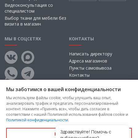
Видеоконсультация со
специалистом
Выбор ткани для мебели без
визита в магазин
МЫ В СОЦСЕТЯХ
КОНТАКТЫ
Написать директору
Адреса магазинов
Пункты самовывоза
Контакты
Мы заботимся о вашей конфиденциальности
Мы используем файлы cookie, чтобы улучшить ваш опыт,
анализировать трафик и предлагать персонализированный
контент. Нажмите «Принять все», чтобы дать согласие в
соответствии с нашей Политикой использования файлов cookie и
Политикой конфиденциальности
.
Copyright © 2026, ООО «100 Диванов» — Все права защищены
Администрация Сайта не несет ответственности за
Здравствуйте! Помочь с
Принять все
размещаемые Пользователями материалы, их содержание,
выбором мебели?