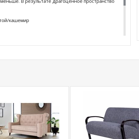
т меньше. В результате драгоценное пространство
отой/кашемир
купить
Гостиная Сильвия
уточняйте у нашего
com
действительны только для интернет-
ичных магазинах-салонах сети!