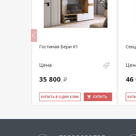
Гостиная Бери К1
Секц
Цена
Цен
35 800
46
КУПИТЬ
КУПИТЬ
КУ­ПИТЬ В ОДИН КЛИК
КУ­П