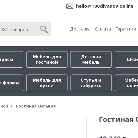
hello@100divanov.online
Доставка
Оплата
Гарантии
Мебель для
Детская
трасы
Шка
гостиной
мебель
Мебель для
Стулья и
Мебе
е формы
кухни
табуреты
нали
иной
Гостиная Сильвия
Гостиная