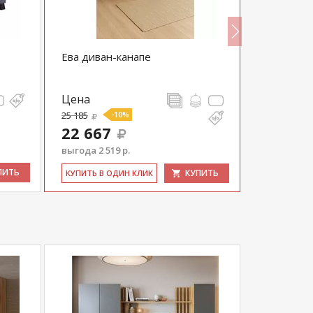
Ева диван-канапе
Кресло-ма
Цена
Цена
25 185
-10%
18 860
22 667
выгода 2 519 р.
ПИТЬ
КУПИТЬ
КУ­ПИТЬ В 
КУ­ПИТЬ В ОДИН КЛИК