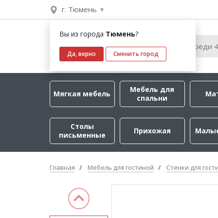
г. Тюмень
Вы из города
Тюмень
?
Да, верно
Сменить город
Мебель для
Мягкая мебель
Ма
спальни
Столы
Прихожая
Малы
письменные
Главная
Мебель для гостиной
Стенки для гост