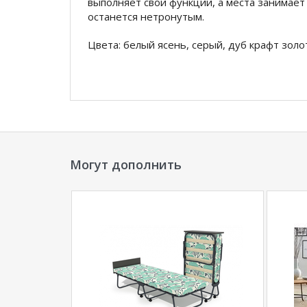
выполняет свои функции, а места занимае
останется нетронутым.
Цвета: белый ясень, серый, дуб крафт зол
*Дополнительную информацию о том, как 
менеджера по телефону
+79292022735
.
**Цены на официальном сайте
100диванов.
магазина
и могут отличаться от цен в розн
Могут дополнить