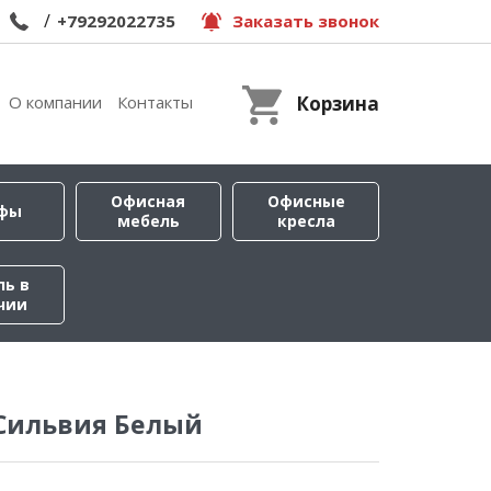
/
+79292022735
Заказать звонок
О компании
Контакты
Корзина
Офисная
Офисные
фы
мебель
кресла
ль в
чии
 Сильвия Белый