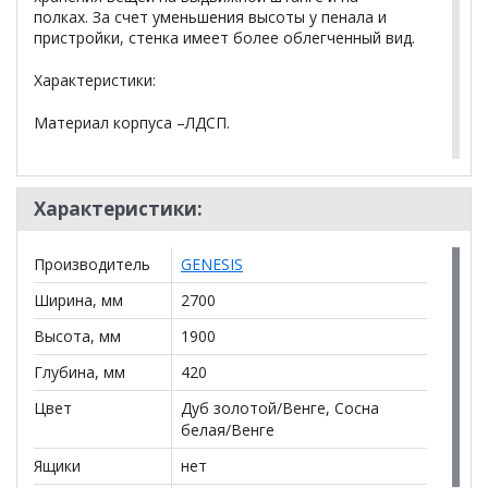
полках. За счет уменьшения высоты у пенала и
пристройки, стенка имеет более облегченный вид.
Характеристики:
Материал корпуса –ЛДСП.
Материал фасада - ЛДСП.
Характеристики:
Возможно исполнение в двух цветах решениях: Дуб
золотой/Венге; Сосна белая /Венге
Производитель
GENESIS
Состав гостиной:
Ширина, мм
2700
Ниша под ТВ : 1200 *910 (Ш*В)
Высота, мм
1900
Шкаф под одежду: 700*1900*420 (Штанга
Глубина, мм
420
выдвижная) (ш*в*г)
Цвет
Дуб золотой/Венге, Сосна
Пенал со стеклом: 400*1600*420 (ш*в*г)
белая/Венге
Пристройка с открытыми полками: 400*1420*347
Ящики
нет
(ш*в*г)