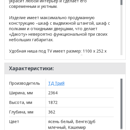
украсит любой интерьер и сделает его
современным и уютным.
Изделие имеет максимально продуманную
конструкцию –шкаф с выдвижной штангой, шкаф с
полками и откидными дверцами, что делает
«Дакоту» невероятно функциональной при своих
небольших габаритах.
Удобная ниша под TV имеет размер: 1100 х 252 х
916 мм, а открытая полка под нишей позволит
хранить различные аксессуары.
Характеристики:
Данную коллекцию дополняют пластиковые ручки в
цвете "Металл", которые имеют матовое покрытие
Производитель
ТД ТриЯ
и не большой вес, тем самым зрительно не
нагружают фасад мебели.
Ширина, мм
2364
Высота, мм
1872
*Дополнительную информацию о том, как купить
Глубина, мм
362
Стенка Дакота
уточняйте у нашего менеджера по
телефону
+79292022735
.
Цвет
ясень белый, Венге/дуб
млечный, Кашемир
**Цены на официальном сайте
100диванов.com