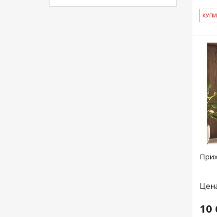
КУ­П
Прих
Цен
10 