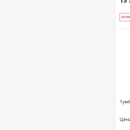
15 
КУ­П
Тумб
Цен