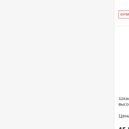
КУ­П
Шка
высо
Цен