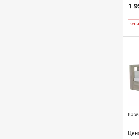
1 9
КУ­П
Кров
Цен