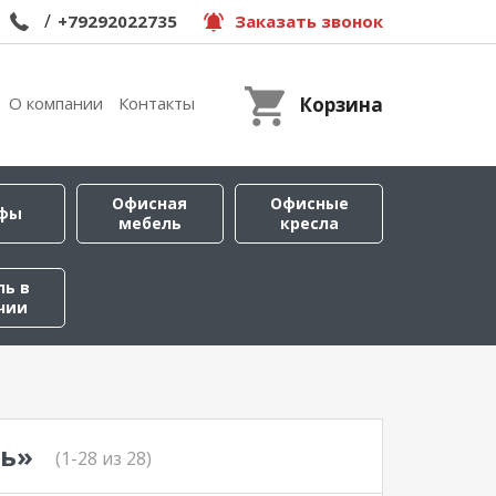
/
+79292022735
Заказать звонок
О компании
Контакты
Корзина
Офисная
Офисные
фы
мебель
кресла
ль в
чии
ь»
(1-28 из 28)