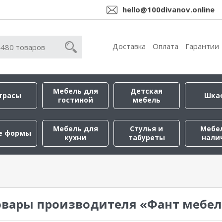
hello@100divanov.online
Доставка
Оплата
Гарантии
Мебель для
Детская
трасы
Шка
гостиной
мебель
Мебель для
Стулья и
Мебе
е формы
кухни
табуреты
нали
овары производителя «Фант мебел