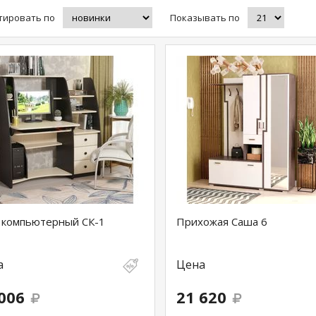
тировать по
Показывать по
 компьютерный СК-1
Прихожая Саша 6
а
Цена
006
21 620