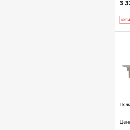
3 3
КУ­П
Полк
Цен