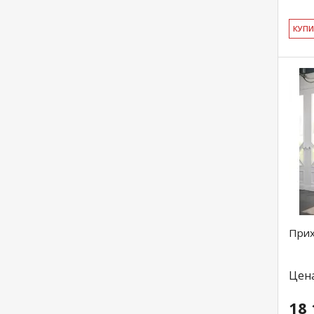
КУ­П
Прих
Цен
18 