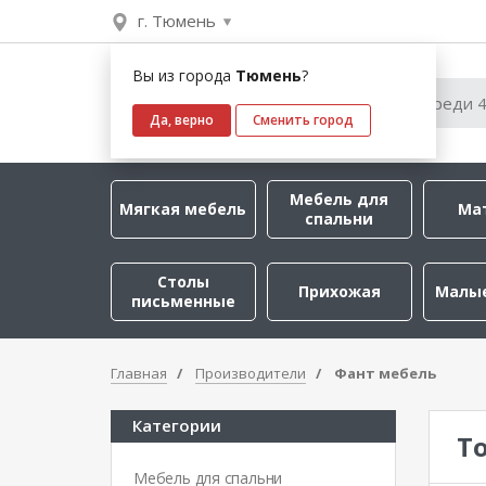
г. Тюмень
Вы из города
Тюмень
?
Да, верно
Сменить город
Мебель для
Мягкая мебель
Ма
спальни
Столы
Прихожая
Малы
письменные
Главная
Производители
Фант мебель
Категории
Т
Мебель для спальни