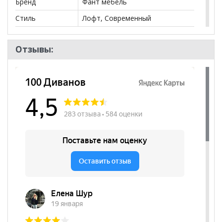
Бренд
Фант мебель
Стиль
Лофт, Современный
Комната
Спальня
Отзывы:
Пол