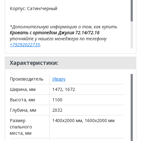
Корпус: Сатин/черный
*Дополнительную информацию о том, как купить
Кровать с ортопедом Джулия 72.14/72.16
уточняйте у нашего менеджера по телефону
+79292022735
.
**Цены на официальном сайте
100диванов.com
Характеристики:
действительны только для интернет-магазина
и
могут отличаться от цен в розничных магазинах-
салонах сети!
Производитель
Ивару
Ширина, мм
1472, 1672
Высота, мм
1100
Глубина, мм
2032
Размер
1400x2000 мм, 1600x2000 мм
спального
места, мм