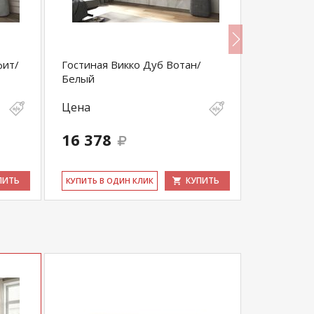
фит/
Гостиная Викко Дуб Вотан/
Гостиная 
Белый
венге)
Цена
Цена
16 378
11 006
ПИТЬ
КУПИТЬ
КУ­ПИТЬ В ОДИН КЛИК
КУ­ПИТЬ В 