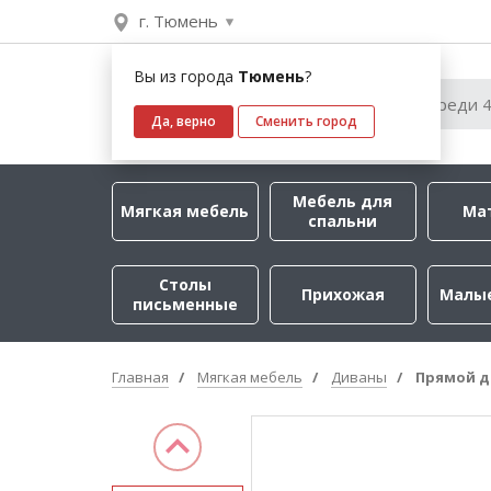
г. Тюмень
Вы из города
Тюмень
?
Да, верно
Сменить город
Мебель для
Мягкая мебель
Ма
спальни
Столы
Прихожая
Малы
письменные
Главная
Мягкая мебель
Диваны
Прямой д