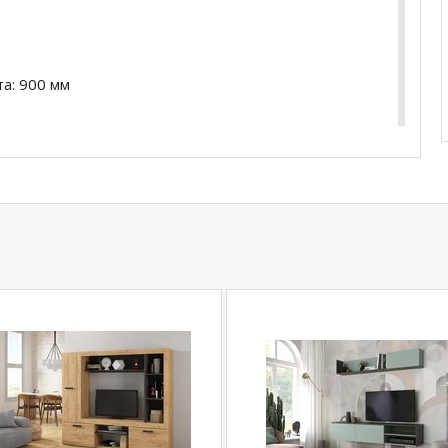
а: 900 мм
а: 900 мм
купить
Прямой диван Лайт без подлокотников
ера по телефону
+79292022735
.
com
действительны только для интернет-
ичных магазинах-салонах сети!