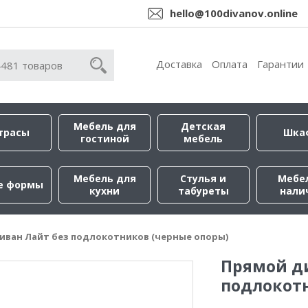
hello@100divanov.online
Доставка
Оплата
Гарантии
Мебель для
Детская
трасы
Шка
гостиной
мебель
Мебель для
Стулья и
Мебе
е формы
кухни
табуреты
нали
иван Лайт без подлокотников (черные опоры)
Прямой ди
подлокотн