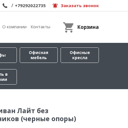
/
+79292022735
Заказать звонок
О компании
Контакты
Корзина
Офисная
Офисные
фы
мебель
кресла
ль в
чии
ван Лайт без
иков (черные опоры)