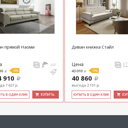
ан прямой Наоми
Диван книжка Стайл
а
Цена
36
-5%
43 010
-5%
4 910
40 860
а 7 627 р.
выгода 2 151 р.
КУПИТЬ
КУ
ИТЬ В ОДИН КЛИК
КУ­ПИТЬ В ОДИН КЛИК