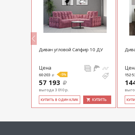
Диван угловой Сапфир 10 ДУ
Див
Цена
Цен
60 203
-5%
152 5
57 193
14
выгода 3 010 р.
выгод
КУПИТЬ
КУПИТЬ
КУ­ПИТЬ В ОДИН КЛИК
КУ­П