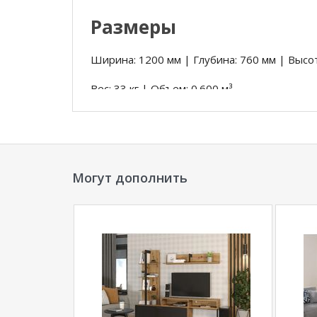
Размеры
Ширина: 1200 мм | Глубина: 760 мм | Высот
Вес: 33 кг | Объем: 0.600 м³
Ширина: 1800 мм | Глубина: 760 мм | Высот
Вес: 42 кг | Объем: 0.880 м³
Могут дополнить
*Дополнительную информацию о том, как 
(черные опоры)
уточняйте у нашего менедж
**Цены на официальном сайте
100диванов.
магазина
и могут отличаться от цен в розн