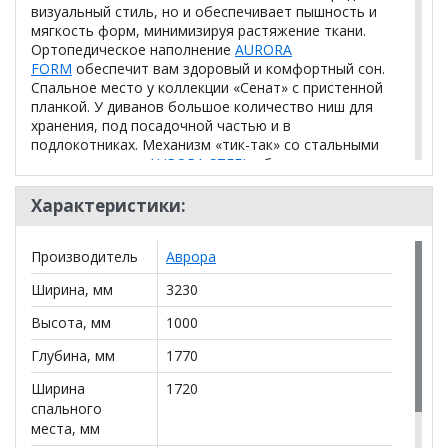
визуальный стиль, но и обеспечивает пышность и
мягкость форм, минимизируя растяжение ткани.
Ортопедическое наполнение
AURORA
FORM
обеспечит вам здоровый и комфортный сон.
Спальное место у коллекции «Сенат» с пристенной
планкой. У диванов большое количество ниш для
хранения, под посадочной частью и в
подлокотниках. Механизм «тик-так» со стальными
направляющими
AURORA STEEL
обеспечит легкую и
надежную раскладку дивана.
Характеристики:
Механизм
Тик-так
Производитель
Аврора
Независимый пружинный блок
Наполнение
(НПБ)
Ширина, мм
3230
Каркас
Сухой калиброванный брусок
Высота, мм
1000
Общие
Глубина, мм
1770
габариты
3230 × 1770 × 1000
дивана (Ш * Г
Ширина
1720
* В)
спального
места, мм
AURORA FORM (Латофлексное