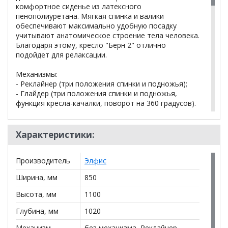
комфортное сиденье из латексного
пенополиуретана. Мягкая спинка и валики
обеспечивают максимально удобную посадку
учитывают анатомическое строение тела человека.
Благодаря этому, кресло "Берн 2" отлично
подойдет для релаксации.
Механизмы:
- Реклайнер (три положения спинки и подножья);
- Глайдер (три положения спинки и подножья,
функция кресла-качалки, поворот на 360 градусов).
Три основные позиции:
- Стандарт – обычное положение кресла. В этом
Характеристики:
состоянии реклайнер выполняет функцию простой
мягкой мебели.
Производитель
Элфис
- TV – режим, разработанный специально для
долгого нахождения перед телевизором. В этом
Ширина, мм
850
случае спинка слегка наклоняется, появляется
подставка для ног.
Высота, мм
1100
- Релакс – это режим максимального расслабления.
Спинка мягко опускается, принимая
Глубина, мм
1020
горизонтальное положение. Нижняя часть,
Механизм
без механизма, Реклайнер,