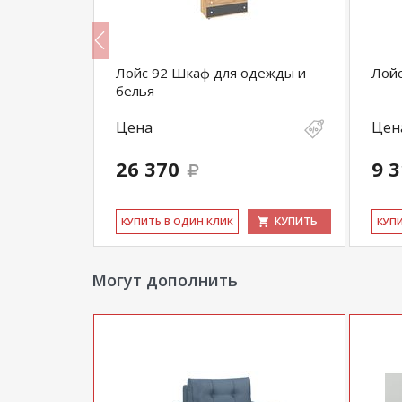
вной
Лойс 92 Шкаф для одежды и
Лойс
белья
Цена
Цен
26 370
9 
КУПИТЬ
КУПИТЬ
КУ­ПИТЬ В ОДИН КЛИК
КУ­П
Могут дополнить