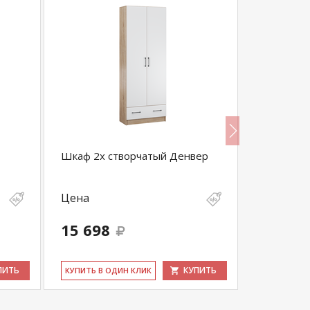
Шкаф 2х створчатый Денвер
Поинт тип
Цена
Цена
15 698
8 934
ПИТЬ
КУПИТЬ
КУ­ПИТЬ В ОДИН КЛИК
КУ­ПИТЬ В 