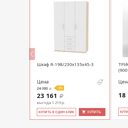
ный ШиК-5
Шкаф R-198/230х135х45-3
ТРИ
ка 2
(900
Цена
Цен
24 380
-5%
18
23 161
выгода 1 219 р.
КУПИТЬ
КУПИТЬ
КУ­П
КУ­ПИТЬ В ОДИН КЛИК