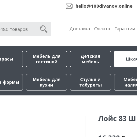
hello@100divanov.online
Доставка
Оплата
Гарантии
Мебель для
Детская
трасы
Шка
гостиной
мебель
Мебель для
Стулья и
Мебе
е формы
кухни
табуреты
нали
Лойс 83 Ш