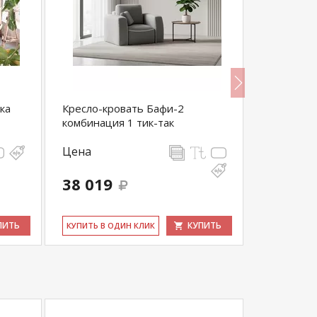
ка
Кресло-кровать Бафи-2
Кресло д
комбинация 1 тик-так
Цена
Цена
26 082
38 019
24 778
выгода 1 30
ПИТЬ
КУПИТЬ
КУ­ПИТЬ В ОДИН КЛИК
КУ­ПИТЬ В 