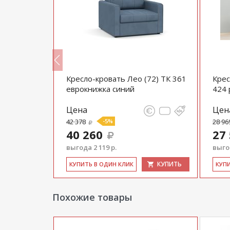
 бежевое
Кресло-кровать Лео (72) ТК 361
Крес
еврокнижка синий
424 
Цена
Цен
42 378
-5%
28 96
40 260
27
выгода 2 119 р.
выгод
КУПИТЬ
КУПИТЬ
КУ­ПИТЬ В ОДИН КЛИК
КУ­П
Похожие товары