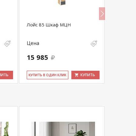
Лойс 85 Шкаф МЦН
Лойс 84 С
Цена
Цена
15 985
17 365
ПИТЬ
КУПИТЬ
КУ­ПИТЬ В ОДИН КЛИК
КУ­ПИТЬ В 