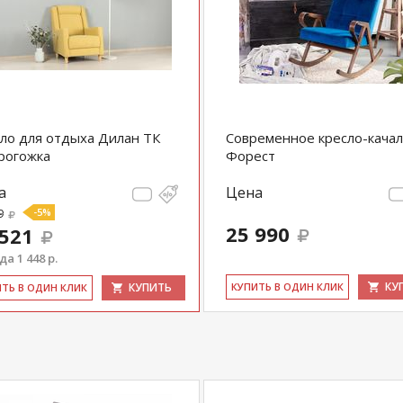
ло для отдыха Дилан ТК
Современное кресло-качал
рогожка
Форест
а
Цена
9
-5%
25 990
 521
а 1 448 р.
КУ
КУПИТЬ
КУ­ПИТЬ В ОДИН КЛИК
ИТЬ В ОДИН КЛИК