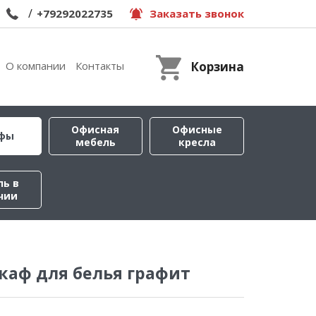
/
+79292022735
Заказать звонок
О компании
Контакты
Корзина
Офисная
Офисные
фы
мебель
кресла
ль в
чии
каф для белья графит