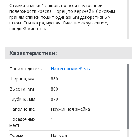
Стежка спинки 17 швов, по всей внутренней
поверхности кресла. Торец по верхней и боковым
граням спинки пошит одинарным декоративным
швом. Спинка радиусная. Сиденье скругленное,
средней мягкости.
высота посадки (мм): 450
глубина сиденья (мм): 450
Характеристики:
высота спинки (мм): 380
Производитель
Нижегородмебель
высота подлокотника от сиденья (мм): 170
Ширина, мм
860
максимально допустимая нагрузка: 130 кг
Высота, мм
800
Глубина, мм
870
Обивка: шенилл Бордо 05 (приглушенный
пурпурный) / Оригами брайт берри (ягодный)
Наполнение
Пружинная змейка
Опоры: черный металл высотой 165мм
Посадочных
1
мест
Форма
Прямой
*Дополнительную информацию о том, как купить