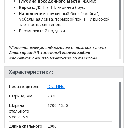
Глубина посадочного места:
450мм;
Каркас
: ДСП, ДВП, хвойный брус;
Наполнение:
пружинный блок "змейка",
мебельная лента, термовойлок, ППУ высокой
плотности, синтепон.
В комплекте 2 подушки.
*Дополнительную информацию о том, как купить
Диван прямой 3-х местный книжка Арбат
уточняйте у нашего менеджера по телефону
+79292022735
.
Характеристики:
**Цены на официальном сайте
100диванов.com
действительны только для интернет-магазина
и
могут отличаться от цен в розничных магазинах-
Производитель
DivaNNo
салонах сети!
Ширина, мм
2320
Ширина
1200, 1350
спального
места, мм
Длина спального
2000