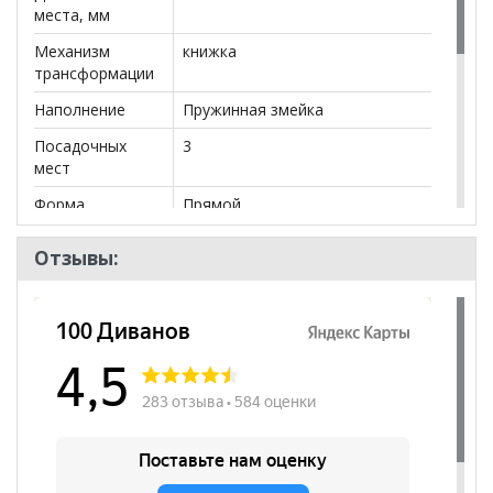
места, мм
Механизм
книжка
трансформации
Наполнение
Пружинная змейка
Посадочных
3
мест
Форма
Прямой
Наличие
нет
Отзывы:
подлокотников
Декоративные
да
подушки
Бренд
DivaNNo
Стиль
Современный
Комната
Гостиная