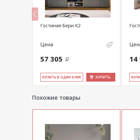
ая
Гостиная Бери К2
Гост
Цена
Цен
57 305
14
КУПИТЬ
КУПИТЬ
КУ­ПИТЬ В ОДИН КЛИК
КУ­П
Похожие товары