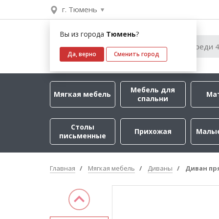
г. Тюмень
Вы из города
Тюмень
?
Да, верно
Сменить город
Мебель для
Мягкая мебель
Ма
спальни
Столы
Прихожая
Малы
письменные
Главная
Мягкая мебель
Диваны
Диван пр