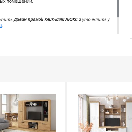
ных помещений.
купить
Диван прямой клик-кляк ЛЮКС 2
уточняйте у
5
.
com
действительны только для интернет-
ичных магазинах-салонах сети!