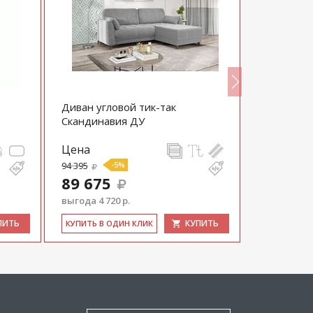
Диван угловой тик-так
Диван пря
Скандинавия ДУ
выкатной 
Цена
Цена
94 395
-5%
66 792
89 675
выгода 4 720 р.
ПИТЬ
КУПИТЬ
КУ­ПИТЬ В 
КУ­ПИТЬ В ОДИН КЛИК