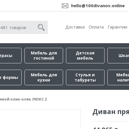
hello@100divanov.online
Доставка
Оплата
Гарантии
Мебель для
Детская
трасы
Шка
гостиной
мебель
Мебель для
Стулья и
Мебе
е формы
кухни
табуреты
нали
ямой клик-кляк ЛЮКС 2
Диван пр