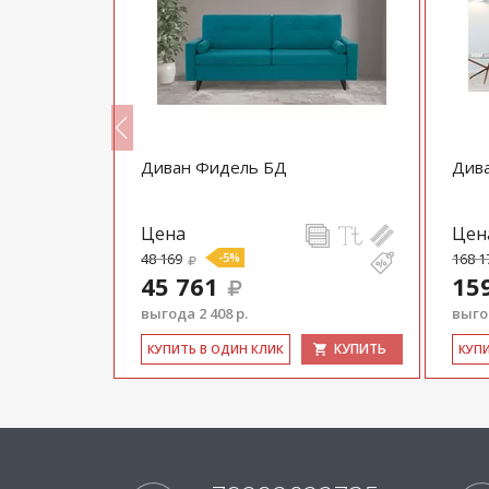
Диван Фидель БД
Дива
Цена
Цен
48 169
-5%
168 1
45 761
15
выгода 2 408 р.
выгод
КУПИТЬ
КУПИТЬ
КУ­ПИТЬ В ОДИН КЛИК
КУ­П