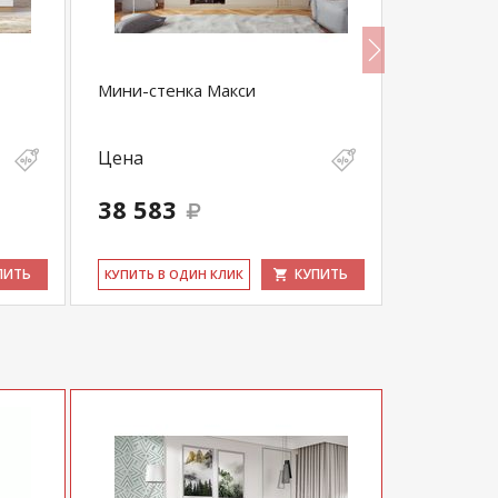
Мини-стенка Макси
Гостиная 
Цена
Цена
38 583
34 914
ПИТЬ
КУПИТЬ
КУ­ПИТЬ В ОДИН КЛИК
КУ­ПИТЬ В 