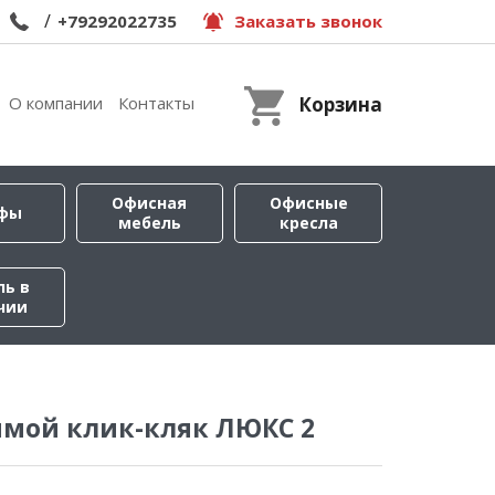
/
+79292022735
Заказать звонок
О компании
Контакты
Корзина
Офисная
Офисные
фы
мебель
кресла
ль в
чии
ямой клик-кляк ЛЮКС 2