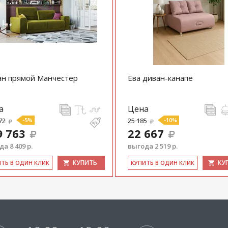
н прямой Манчестер
Ева диван-канапе
а
Цена
72
-5%
25 185
-10%
9 763
22 667
а 8 409 р.
выгода 2 519 р.
КУПИТЬ
КУ
ИТЬ В ОДИН КЛИК
КУ­ПИТЬ В ОДИН КЛИК