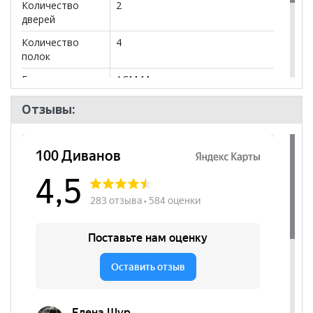
Количество
2
дверей
Количество
4
полок
Бренд
АСМ Модуль
Стиль
Лофт, Современный
Отзывы:
Комната
Кабинет/Офис, Спальня,
Детская
Пол