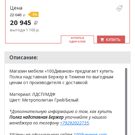
Цена
22 048
-5%
20 945
выгода 1 103 р.
КУ­ПИТЬ В
КУПИТЬ
ОДИН КЛИК
Описание:
Магазин мебели «100Диванов» предлагает купить
Полка надставная Бержер в Тюмени по выгодным
ценам от производителя с доставкой.
Материал: ЛДСП/МДФ
Цвет: Метрополитан Грей/Белый
*Дополнительную информацию о том, как купить
Полка надставная Бержер
уточняйте у нашего
менеджера по телефону
+79292022735
.
**Цены на официальном сайте
100диванов.com