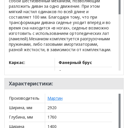
собой шестизвенный механизм, позволяющий
разложить диван за одно движение. При этом
мягкий настил одинаков по всей длине и
составляет 100 мм. Благодаря тому, что при
трансформации дивана сиденье уходит вперёд и во
время сна находится «в ногах», сиденье возможно
изготовить с использованием ортопедических лат
(ламелей).Механизм комплектуется разгрузочными
пружинами, либо газовыми амортизаторами,
разной жёсткости, в зависимости от комплектации.
Каркас:
Фанерный брус
Ортопедические латы
Основание:
(ламели)
Характеристики:
Независимый
Настил:
пружинный блок
Производитель
Мартин
Караван (шагающий
Механизм:
вперед)
Ширина, мм
2920
Бельевой ящик:
Есть
Глубина, мм
1760
Декоративные
Ширина
1400
Есть