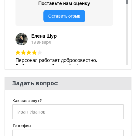
Съёмный чехол
нет
Декоративные
да
подушки
Бренд
Мартин
Стиль
Современный
Комната
Гостиная
Задать вопрос:
Как вас зовут?
Телефон