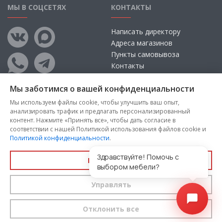
МЫ В СОЦСЕТЯХ
КОНТАКТЫ
Написать директору
Адреса магазинов
Пункты самовывоза
Контакты
Мы заботимся о вашей конфиденциальности
Мы используем файлы cookie, чтобы улучшить ваш опыт,
анализировать трафик и предлагать персонализированный
контент. Нажмите «Принять все», чтобы дать согласие в
соответствии с нашей Политикой использования файлов cookie и
Политикой конфиденциальности
.
Copyright © 2026, ООО «100 Диванов» — Все права защищены
Администрация Сайта не несет ответственности за
Здравствуйте! Помочь с
Принять все
размещаемые Пользователями материалы, их содержание,
выбором мебели?
качество.
Управлять
Вы принимаете условия
политики конфиденциальности
и
пользовательского соглашения
каждый раз, когда оставляете
свои данные в любой форме обратной связи на сайте
100диванов.com
Отклонить все