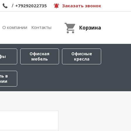
/
+79292022735
Заказать звонок
О компании
Контакты
Корзина
Офисная
Офисные
фы
мебель
кресла
ль в
чии