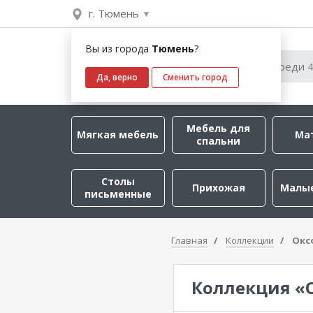
г. Тюмень
Вы из города
Тюмень
?
Да, верно
Сменить город
Мебель для
Мягкая мебель
Ма
спальни
Столы
Прихожая
Малы
письменные
Главная
Коллекции
Окс
Коллекция «