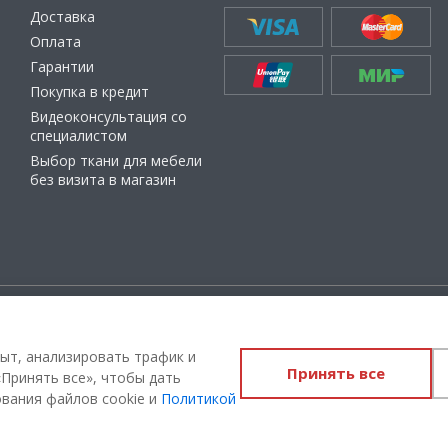
Доставка
Оплата
Гарантии
Покупка в кредит
Видеоконсультация со
специалистом
Выбор ткани для мебели
без визита в магазин
ащищены
Администрация Сайта не несет о
материалы, их содержание, качест
ыт, анализировать трафик и
Принять все
Вы принимаете условия
политики
Принять все», чтобы дать
соглашения
каждый раз, когда ос
ования файлов cookie и
Политикой
на сайте 100диванов.com