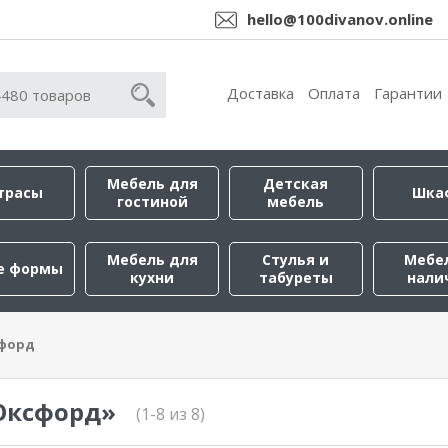
hello@100divanov.online
Доставка
Оплата
Гарантии
Мебель для
Детская
трасы
Шка
гостиной
мебель
Мебель для
Стулья и
Мебе
е формы
кухни
табуреты
нали
форд
Оксфорд»
(1-8 из 8)