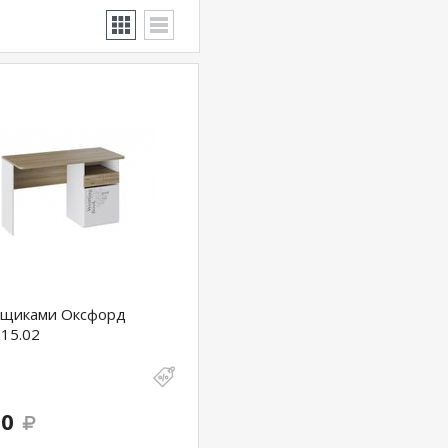
 ящиками Оксфорд
15.02
20