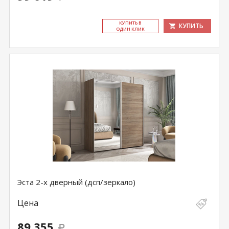
КУ­ПИТЬ В
КУПИТЬ
ОДИН КЛИК
Эста 2-х дверный (дсп/зеркало)
Цена
89 355