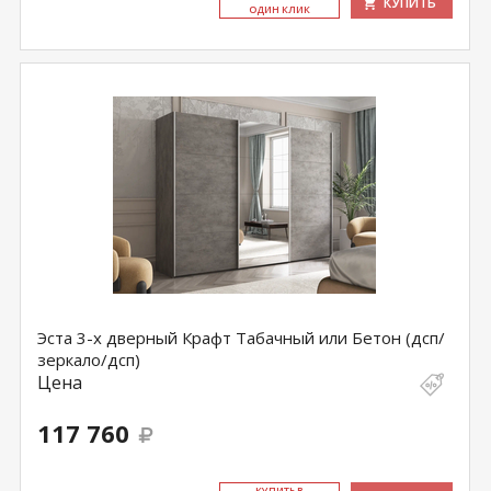
КУПИТЬ
ОДИН КЛИК
Эста 3-х дверный Крафт Табачный или Бетон (дсп/
зеркало/дсп)
Цена
117 760
КУ­ПИТЬ В