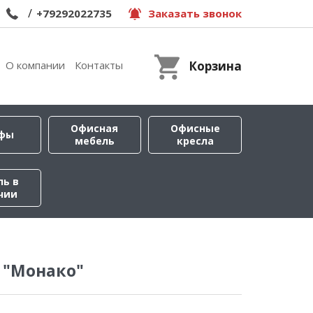
/
+79292022735
Заказать звонок
О компании
Контакты
Корзина
Офисная
Офисные
фы
мебель
кресла
ль в
чии
 "Монако"