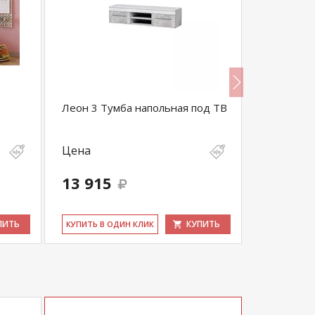
Леон 3 Тумба напольная под ТВ
Тумба под
Цена
Цена
20 618
13 915
19 587
выгода 1 03
ПИТЬ
КУПИТЬ
КУ­ПИТЬ В ОДИН КЛИК
КУ­ПИТЬ В 