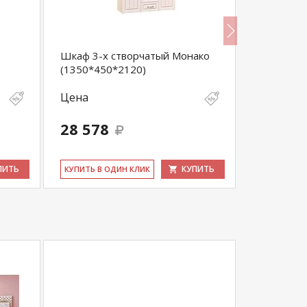
Шкаф 3-х створчатый Монако
Зеркало М
(1350*450*2120)
Цена
Цена
28 578
1 955
ПИТЬ
КУПИТЬ
КУ­ПИТЬ В ОДИН КЛИК
КУ­ПИТЬ В 