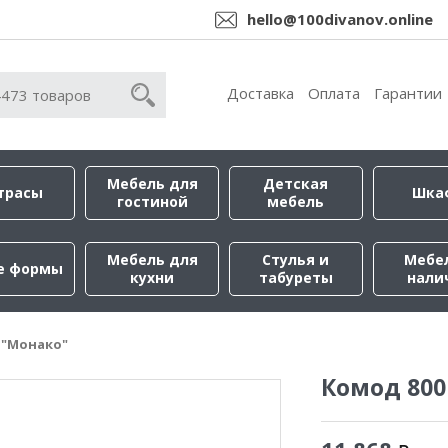
hello@100divanov.online
Доставка
Оплата
Гарантии
Мебель для
Детская
трасы
Шка
гостиной
мебель
Мебель для
Стулья и
Мебе
е формы
кухни
табуреты
нали
 "Монако"
Комод 800