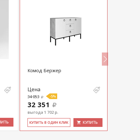
Комод Бержер
Штерн Ко
Цена
Цена
34 053
-5%
13 401
32 351
выгода 1 702 р.
ПИТЬ
КУПИТЬ
КУ­ПИТЬ В 
КУ­ПИТЬ В ОДИН КЛИК