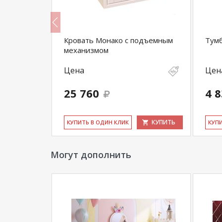
нако
Кровать Монако с подъемным
Тумб
механизмом
Цена
Цен
25 760
4 
КУПИТЬ
КУПИТЬ
КУ­ПИТЬ В ОДИН КЛИК
КУ­П
Могут дополнить