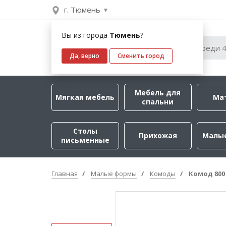
г. Тюмень
Вы из города
Тюмень
?
Да, верно
Сменить город
Мебель для
Мягкая мебель
Ма
спальни
Столы
Прихожая
Малы
письменные
Главная
Малые формы
Комоды
Комод 800