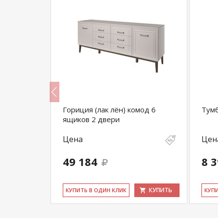
Гориция (лак лён) комод 6
Тумб
ящиков 2 двери
Цена
Цен
49 184
8 
КУПИТЬ
КУПИТЬ
КУ­ПИТЬ В ОДИН КЛИК
КУ­П