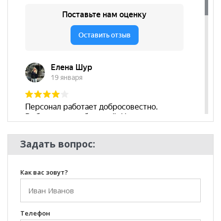
подлокотников
Съёмный чехол
нет
Декоративные
да
подушки
Бренд
Славянская Мебель
Стиль
Современный
Комната
Гостиная
Задать вопрос:
Как вас зовут?
Телефон