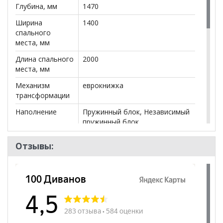
Глубина, мм
1470
Ширина
1400
спального
места, мм
Длина спального
2000
места, мм
Механизм
еврокнижка
трансформации
Наполнение
Пружинный блок, Независимый
пружинный блок
Посадочных
3
Отзывы:
мест
Наличие короба
да
Форма
Угловой
Наличие спинки
да
Наличие
да