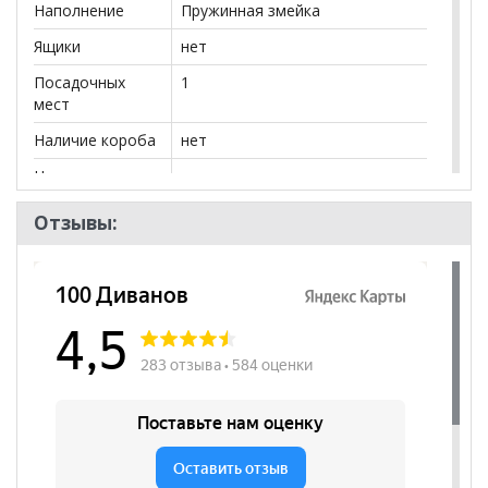
Наполнение
Пружинная змейка
Ящики
нет
Посадочных
1
мест
Наличие короба
нет
Наличие спинки
да
Высота
540
Отзывы:
посадочного
места, мм
Модульный
нет
Наличие
да
подлокотников
Съёмный чехол
нет
Декоративные
нет
подушки
Бренд
OTHERLIFE