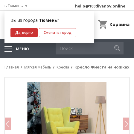
г. Тюмень
hello@100divanov.online
Вы из города
Тюмень
?
Корзина
Да, верно
Сменить город
МЕНЮ
Кресло Фиеста на ножках
Главная
Мягкая мебель
Кресла