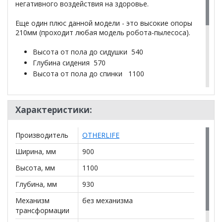
негативного воздействия на здоровье.
Еще один плюс данной модели - это высокие опоры
210мм (проходит любая модель робота-пылесоса).
Высота от пола до сидушки 540
Глубина сидения 570
Высота от пола до спинки 1100
*Дополнительную информацию о том, как купить
Характеристики:
Кресло Фиеста на ножках
уточняйте у нашего
менеджера по телефону
+79292022735
.
Производитель
OTHERLIFE
**Цены на официальном сайте
100диванов.com
действительны только для интернет-магазина
и
Ширина, мм
900
могут отличаться от цен в розничных магазинах-
Высота, мм
1100
салонах сети!
Глубина, мм
930
Механизм
без механизма
трансформации