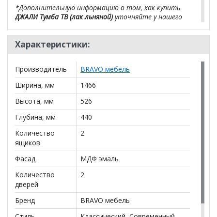
*Дополнительную информацию о том, как купить
ДЖАЛИ Тумба ТВ (лак льняной)
уточняйте у нашего
менеджера по телефону
+79292022735
.
Характеристики:
**Цены на официальном сайте
100диванов.com
действительны только для интернет-магазина
и
могут отличаться от цен в розничных магазинах-
Производитель
BRAVO мебель
салонах сети!
Ширина, мм
1466
Высота, мм
526
Глубина, мм
440
Количество
2
ящиков
Фасад
МДФ эмаль
Количество
2
дверей
Бренд
BRAVO мебель
Стиль
Классический, Современный