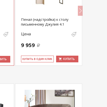
Пенал (надстройка) к столу
Стол пись
письменному Джулия 4.1
Цена
Цена
9 959
9 199
КУПИТЬ
ПИТЬ
КУ­ПИТЬ В ОДИН КЛИК
КУ­ПИТЬ В 