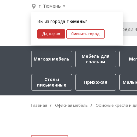
г. Тюмень
Вы из города
Тюмень
?
Да, верно
Сменить город
Мебель для
Мягкая мебель
Ма
спальни
Столы
Прихожая
Малы
письменные
Главная
Офисная мебель
Офисные кресла и д