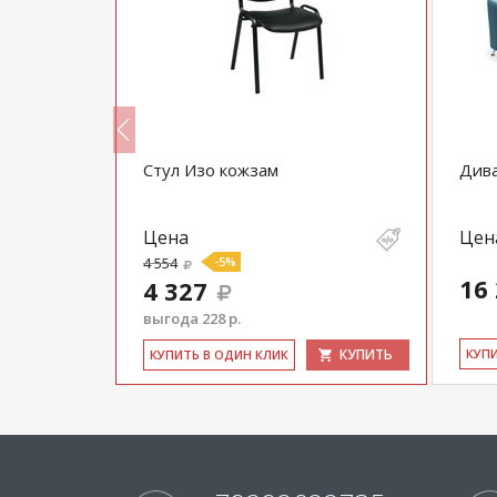
еменном
Стул Изо кожзам
Див
Цена
Цен
4 554
-5%
16
4 327
выгода 228 р.
КУПИТЬ
КУПИТЬ
КУ­П
КУ­ПИТЬ В ОДИН КЛИК