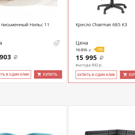
 письменный Нильс 11
Кресло Chairman 685 КЗ
а
Цена
16 836
-5%
 903
15 995
выгода 842 р.
КУПИТЬ
ИТЬ В ОДИН КЛИК
КУ
КУ­ПИТЬ В ОДИН КЛИК