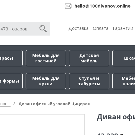
hello@100divanov.online
Доставка
Оплата
Гарантии
Мебель для
Детская
трасы
Шка
гостиной
мебель
Мебель для
Стулья и
Мебе
е формы
кухни
табуреты
нали
иваны
Диван офисный угловой Цицерон
Диван оф