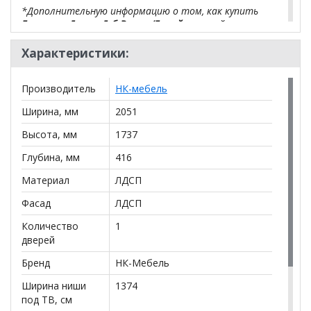
*Дополнительную информацию о том, как купить
Гостиная Джуно Дуб Вотан/Белый
уточняйте у
нашего менеджера по телефону
+79292022735
.
Характеристики:
**Цены на официальном сайте
100диванов.com
действительны только для интернет-магазина
и
Производитель
НК-мебель
могут отличаться от цен в розничных магазинах-
салонах сети!
Ширина, мм
2051
Высота, мм
1737
Глубина, мм
416
Материал
ЛДСП
Фасад
ЛДСП
Количество
1
дверей
Бренд
НК-Мебель
Ширина ниши
1374
под ТВ, см