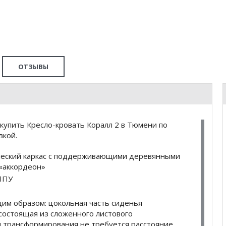
ОТЗЫВЫ
купить Кресло-кровать Коралл 2 в Тюмени по
вкой.
ический каркас с поддерживающими деревянными
«аккордеон»
 ППУ
им образом: цокольная часть сиденья
 состоящая из сложенного листового
я трансформирования не требуется расстояние