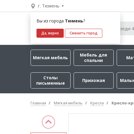
г. Тюмень
Вы из города
Тюмень
?
Да, верно
Сменить город
Мебель для
Мягкая мебель
Ма
спальни
Столы
Прихожая
Малы
письменные
Главная
Мягкая мебель
Кресла
Кресло-кр