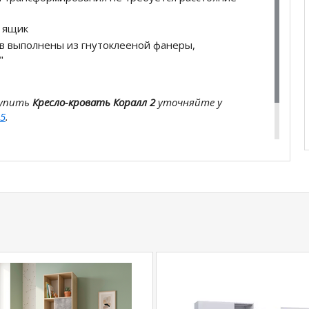
й ящик
в выполнены из гнутоклееной фанеры,
"
купить
Кресло-кровать Коралл 2
уточняйте у
5
.
com
действительны только для интернет-
ичных магазинах-салонах сети!