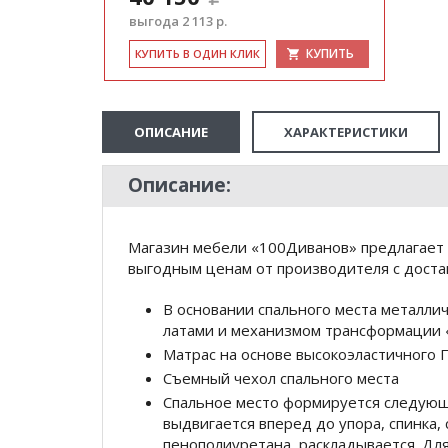
выгода 2 113 р.
КУПИТЬ
КУ­ПИТЬ В ОДИН КЛИК
ОПИСАНИЕ
ХАРАКТЕРИСТИКИ
Описание:
Магазин мебели «100Диванов» предлагает 
выгодным ценам от производителя с доста
В основании спального места металл
латами и механизмом трансформации 
Матрас на основе высокоэластичного
Съемный чехол спального места
Спальное место формируется следующ
выдвигается вперед до упора, спинка,
пенополиуретана, раскладывается. Дл