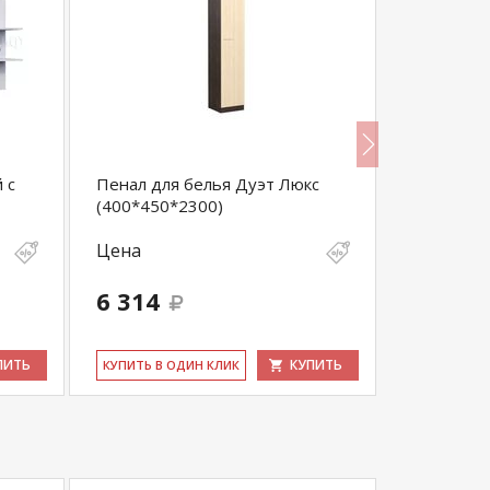
 с
Пенал для белья Дуэт Люкс
Антресоль
(400*450*2300)
Цена
Цена
6 314
13 398
ПИТЬ
КУПИТЬ
КУ­ПИТЬ В ОДИН КЛИК
КУ­ПИТЬ В 