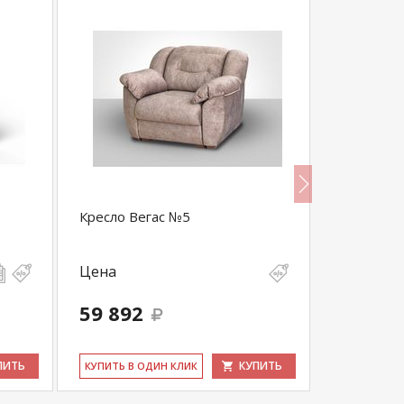
Кресло Вегас №5
Кресло То
Цена
Цена
68 080
59 892
64 676
выгода 3 40
ПИТЬ
КУПИТЬ
КУ­ПИТЬ В ОДИН КЛИК
КУ­ПИТЬ В 