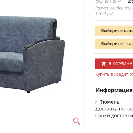
30 878
2
Размер скидки 5%,
1 544
руб.
Выберите осн
Выберите тка
В КОРЗИНУ
Купить в кредит от
Информация 
г. Тюмень
Доставка по та
Сроки доставки