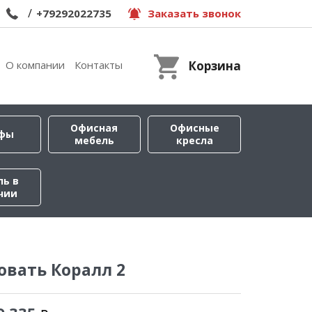
/
+79292022735
Заказать звонок
О компании
Контакты
Корзина
Офисная
Офисные
фы
мебель
кресла
ль в
чии
овать Коралл 2