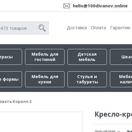
hello@100divanov.online
Доставка
Оплата
Гарантии
Мебель для
Детская
трасы
Шка
гостиной
мебель
Мебель для
Стулья и
Мебе
е формы
кухни
табуреты
нали
овать Коралл 2
Кресло-кр