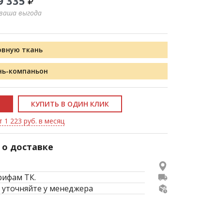
9 335
 ваша выгода
овную ткань
нь-компаньон
КУПИТЬ В ОДИН КЛИК
 1 223 руб. в месяц
о доставке
рифам ТК.
 уточняйте у менеджера