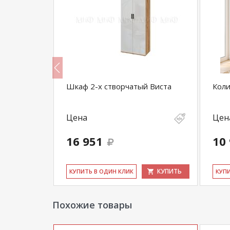
азный
Шкаф 2-х створчатый Виста
Коли
2100)
Цена
Цен
16 951
10
КУПИТЬ
КУПИТЬ
КУ­ПИТЬ В ОДИН КЛИК
КУ­П
Похожие товары