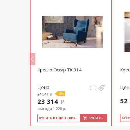
 296
Кресло Оскар ТК 314
Крес
Цена
Цен
24 541
-5%
52
23 314
выгода 1 228 р.
КУПИТЬ
КУПИТЬ
КУ­П
КУ­ПИТЬ В ОДИН КЛИК