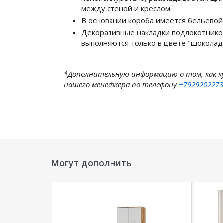
между стеной и креслом
В основании короба имеется бельево
Декоративные накладки подлокотнико
выполняются только в цвете "шоколад
*Дополнительную информацию о том, как 
нашего менеджера по телефону
+7929202273
**Цены на официальном сайте
100диванов.
магазина
и могут отличаться от цен в розн
Могут дополнить