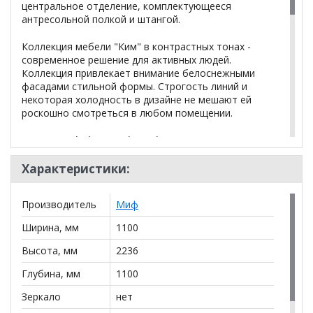
центральное отделение, комплектующееся
антресольной полкой и штангой.
Коллекция мебели "Ким" в контрастных тонах -
современное решение для активных людей.
Коллекция привлекает внимание белоснежными
фасадами стильной формы. Строгость линий и
некоторая холодность в дизайне не мешают ей
роскошно смотреться в любом помещении.
Размер: (Ш*В*Г) 1100*2236*1100 мм
Внутреннее наполнение:
Характеристики:
полка ЛДСП - 12 шт.
Производитель
Миф
антресольная полка ЛДСП - 1 шт.
стационарная штанга - 1 шт.
Ширина, мм
1100
Высота, мм
2236
*Дополнительную информацию о том, как купить
Глубина, мм
1100
Шкаф угловой универсальный Ким
уточняйте у
нашего менеджера по телефону
+79292022735
.
Зеркало
нет