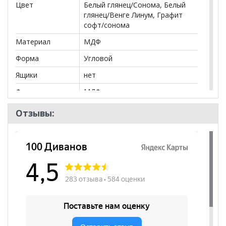
**Цены на официальном сайте
Цвет
Белый глянец/Сонома, Белый
100диванов.com
действительны только для интернет-магазина
и
глянец/Венге Линум, Графит
могут отличаться от цен в розничных магазинах-
софт/сонома
салонах сети!
Материал
МДФ
Форма
Угловой
Ящики
нет
Фасад
МДФ
Модульный
да
Отзывы:
Тип
Шкаф-распашной
Количество
2
дверей
Количество
12
полок
Штанга
да
Шкаф
да