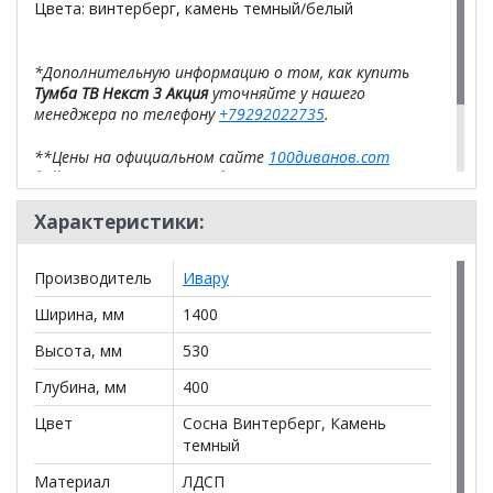
Цвета: винтерберг, камень темный/белый
*Дополнительную информацию о том, как купить
Тумба ТВ Некст 3 Акция
уточняйте у нашего
менеджера по телефону
+79292022735
.
**Цены на официальном сайте
100диванов.com
действительны только для интернет-магазина
и
могут отличаться от цен в розничных магазинах-
салонах сети!
Характеристики:
Производитель
Ивару
Ширина, мм
1400
Высота, мм
530
Глубина, мм
400
Цвет
Сосна Винтерберг, Камень
темный
Материал
ЛДСП