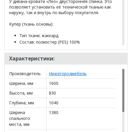
У дивана-кровати «Лео» двусторонняя спинка. Это
позволяет установить её технической тканью как
наружу, так и внутрь по выбору покупателя.
Купер (ткань основы):
Тип ткани: жаккард
Состав: полиэстер (PES) 100%
Количество циклов истирания более 30 000
Характеристики:
Основные преимущества:
легкая чистка
Производитель
Нижегородмебель
гладкая плотная текстура
Ширина, мм
1600
высокая износостойкость
Высота, мм
830
*Дополнительную информацию о том, как купить
Глубина, мм
1040
Прямой диван Лео (138) ТД 362 еврокнижка зеленый
Ширина
1380
уточняйте у нашего менеджера по телефону
+79292022735
спального
.
места, мм
**Цены на официальном сайте
100диванов.com