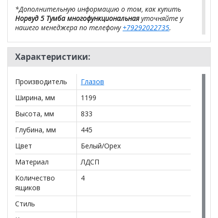
*Дополнительную информацию о том, как купить
Норвуд 5 Тумба многофункциональная
уточняйте у
нашего менеджера по телефону
+79292022735
.
**Цены на официальном сайте
100диванов.com
действительны только для интернет-магазина
Характеристики:
и
могут отличаться от цен в розничных магазинах-
салонах сети!
Производитель
Глазов
Ширина, мм
1199
Высота, мм
833
Глубина, мм
445
Цвет
Белый/Орех
Материал
ЛДСП
Количество
4
ящиков
Стиль