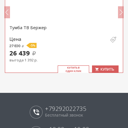
Тумба ТВ Бержер
Цена
27 830
-5%
26 439
выгода 1 392 р.
КУ­ПИТЬ В
КУПИТЬ
ОДИН КЛИК
+79292022735
Бесплатный звонок