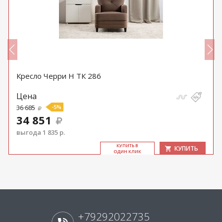
Кресло Черри Н ТК 286
Цена
36 685
-5%
34 851
выгода 1 835 р.
КУ­ПИТЬ В
КУПИТЬ
ОДИН КЛИК
+79292022735