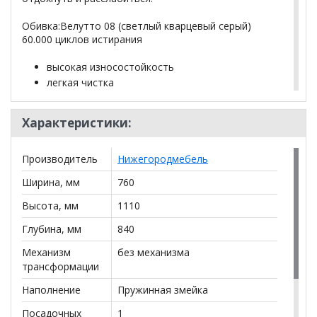
Обивка:Велутто 08 (светлый кварцевый серый)
60.000 циклов истирания
высокая износостойкость
легкая чистка
средневыраженный «пальчиковый эффект»
Характеристики:
Габариты
(Д x Г х В, мм):
Производитель
Нижегородмебель
760 x 840 x 1110
Ширина, мм
760
Высота, мм
1110
высота посадки (мм): 470
Глубина, мм
840
глубина сиденья (мм): 460
Механизм
без механизма
высота спинки (мм): 665
трансформации
Наполнение
Пружинная змейка
высота подлокотника от сиденья (мм): 170
Посадочных
1