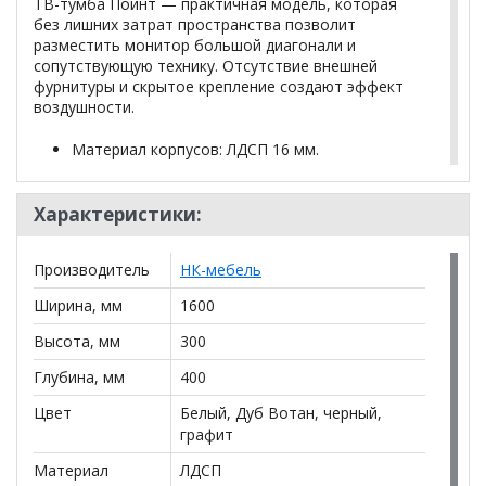
ТВ-тумба Поинт — практичная модель, которая
без лишних затрат пространства позволит
разместить монитор большой диагонали и
сопутствующую технику. Отсутствие внешней
фурнитуры и скрытое крепление создают эффект
воздушности.
Материал корпусов: ЛДСП 16 мм.
Материал фасадов: МДФ в финиш-пленке ПВХ.
Механизм открывания: газлифты плавного
Характеристики:
открывания с системой «push-to-open».
Цвета фасадов: белый глянец, черный глянец,
серый графит, дуб вотан
Производитель
НК-мебель
Нагрузка до 20 кг
Ширина, мм
1600
Высота, мм
300
*Дополнительную информацию о том, как купить
Поинт тип-30 шкаф навесной под ТВ
уточняйте у
Глубина, мм
400
нашего менеджера по телефону
+79292022735
.
Цвет
Белый, Дуб Вотан, черный,
**Цены на официальном сайте
100диванов.com
графит
действительны только для интернет-магазина
и
Материал
ЛДСП
могут отличаться от цен в розничных магазинах-