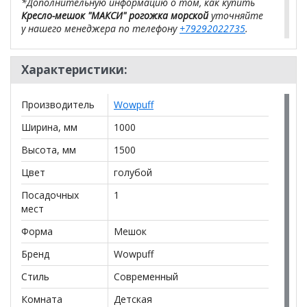
*Дополнительную информацию о том, как купить
Кресло-мешок "МАКСИ" рогожка морской
уточняйте
у нашего менеджера по телефону
+79292022735
.
**Цены на официальном сайте
100диванов.com
действительны только для интернет-магазина
Характеристики:
и
могут отличаться от цен в розничных магазинах-
салонах сети!
Производитель
Wowpuff
Ширина, мм
1000
Высота, мм
1500
Цвет
голубой
Посадочных
1
мест
Форма
Мешок
Бренд
Wowpuff
Стиль
Современный
Комната
Детская