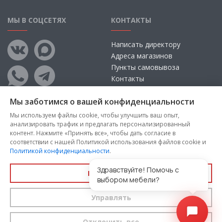
МЫ В СОЦСЕТЯХ
КОНТАКТЫ
Написать директору
Адреса магазинов
Пункты самовывоза
Контакты
Мы заботимся о вашей конфиденциальности
Мы используем файлы cookie, чтобы улучшить ваш опыт,
анализировать трафик и предлагать персонализированный
контент. Нажмите «Принять все», чтобы дать согласие в
соответствии с нашей Политикой использования файлов cookie и
Политикой конфиденциальности
.
Copyright © 2026, ООО «100 Диванов» — Все права защищены
Администрация Сайта не несет ответственности за
Здравствуйте! Помочь с
Принять все
размещаемые Пользователями материалы, их содержание,
выбором мебели?
качество.
Управлять
Вы принимаете условия
политики конфиденциальности
и
пользовательского соглашения
каждый раз, когда оставляете
свои данные в любой форме обратной связи на сайте
100диванов.com
Отклонить все