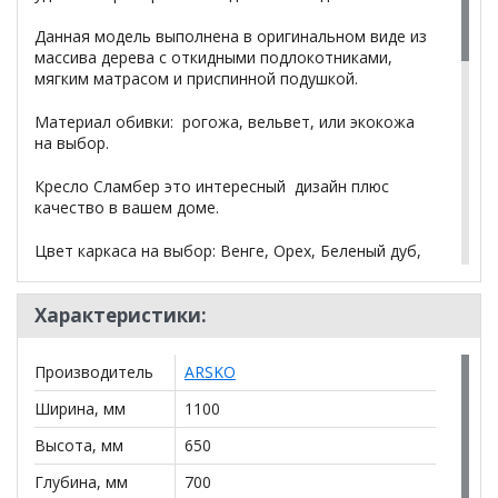
Данная модель выполнена в оригинальном виде из
массива дерева с откидными подлокотниками,
мягким матрасом и приспинной подушкой.
Материал обивки: рогожа, вельвет, или экокожа
на выбор.
Кресло Сламбер это интересный дизайн плюс
качество в вашем доме.
Цвет каркаса на выбор: Венге, Орех, Беленый дуб,
Бук натуральный, Сосна (натуральный), Белая эмаль
Характеристики:
Тип ткани на
выбор: Рогожка, Вельвет, Кож.заменитель
Производитель
ARSKO
Высота спального места
: 42 см
Ширина, мм
1100
Комплект поставки
: Каркас,матрас,одна
приспинная подушка
Высота, мм
650
Глубина, мм
700